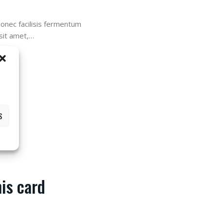
Donec facilisis fermentum
sit amet,…
S
his card