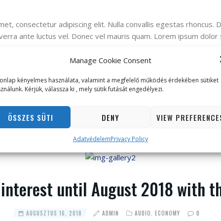
et, consectetur adipiscing elit. Nulla convallis egestas rhoncus. 
verra ante luctus vel. Donec vel mauris quam. Lorem ipsum dolor 
Manage Cookie Consent
READ MORE
onlap kényelmes használata, valamint a megfelelő működés érdekében sütiket
ználunk. Kérjük, válassza ki , mely sütik futását engedélyezi.
ÖSSZES SÜTI
DENY
VIEW PREFERENCE
Adatvédelem
Privacy Policy
interest until August 2018 with t
AUGUSZTUS 16, 2018
ADMIN
AUDIO
,
ECONOMY
0