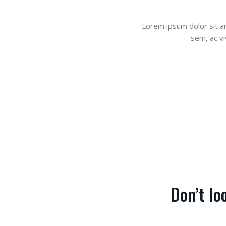
Lorem ipsum dolor sit am
sem, ac vi
Don’t lo