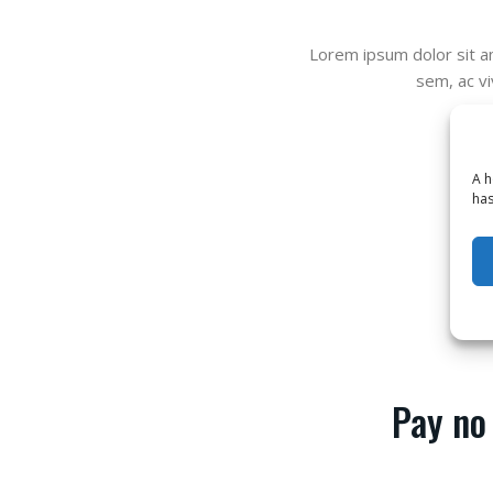
Lorem ipsum dolor sit am
sem, ac vi
A h
has
Pay no 