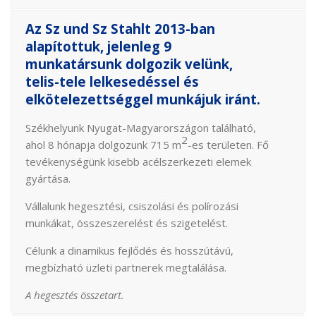
Az Sz und Sz Stahlt 2013-ban
alapítottuk, jelenleg 9
munkatársunk dolgozik velünk,
telis-tele lelkesedéssel és
elkötelezettséggel munkájuk iránt.
Székhelyunk Nyugat-Magyarországon található,
2
ahol 8 hónapja dolgozunk 715 m
-es területen. Fő
tevékenységünk kisebb acélszerkezeti elemek
gyártása.
Vállalunk hegesztési, csiszolási és polírozási
munkákat, összeszerelést és szigetelést.
Célunk a dinamikus fejlődés és hosszútávú,
megbízható üzleti partnerek megtalálása.
A hegesztés összetart.