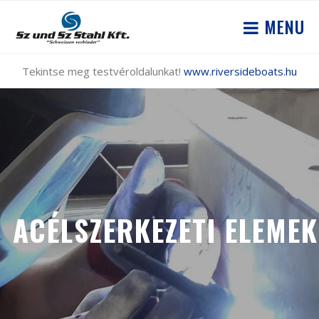
MENU
Tekintse meg testvéroldalunkat!
www.riversideboats.hu