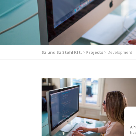
Sz und Sz Stahl Kft.
>
Projects
>
Development
A h
has