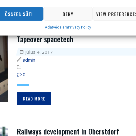
READ MORE
ÖSSZES SÜTI
DENY
VIEW PREFERENCE
Adatvédelem
Privacy Policy
Tapeover spacetech
július 4, 2017
admin
0
READ MORE
Railways development in Oberstdorf