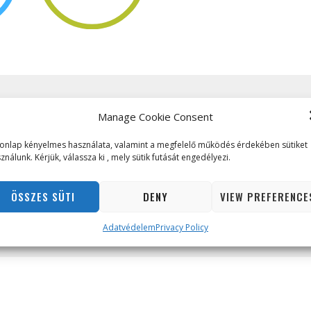
Manage Cookie Consent
160
628
onlap kényelmes használata, valamint a megfelelő működés érdekében sütiket
ználunk. Kérjük, válassza ki , mely sütik futását engedélyezi.
Tons of ice cut
Engineers
down to make the
involved in t
tracks
development
ÖSSZES SÜTI
DENY
VIEW PREFERENCE
trains
Adatvédelem
Privacy Policy