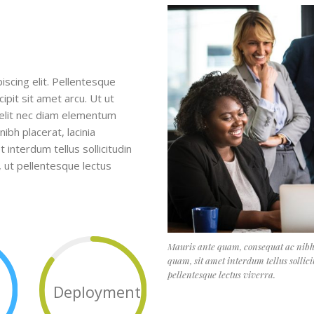
scing elit. Pellentesque
ipit sit amet arcu. Ut ut
ae elit nec diam elementum
bh placerat, lacinia
et interdum tellus sollicitudin
s, ut pellentesque lectus
Mauris ante quam, consequat ac nibh p
quam, sit amet interdum tellus sollici
pellentesque lectus viverra.
Deployment