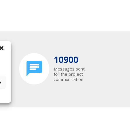
10900
Messages sent
he
for the project
 of
communication
S