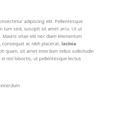
nsectetur adipiscing elit. Pellentesque
n tum sed, suscipit sit amet arcu. Ut ut
is. Mauris vitae elit nec diam elementum
 consequat ac nibh placerat,
lacinia
nibh quam, sit amet interdum tellus sollicitudin
in nisl lobortis, ut pellentesque lectus
t interdum