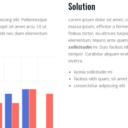
Solution
scing elit. Pellentesque
Lorem ipsum dolor sit amet, co
ipit sit amet arcu. Ut ut
massa ipsum, efficitur a ferme
ae elit nec diam elementum
finibus
tortor
, eu ultrices turp
elementum. Mauris ante quam,
sollicitudin
mi. Duis facilisis 
tempor. Curabitur aliquam erat 
viverra.
lacinia sollicitudin mi
facilisis nibh quam, sit ame
consectetur adipiscing elit