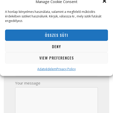
Manage Cookie Consent
A honlap kényelmes használata, valamint a megfelelő működés
Your email
érdekében sütiket használunk. Kérjük, válassza ki , mely sütik futását
engedélyezi.
ÖSSZES SÜTI
Your phone
DENY
VIEW PREFERENCES
Company name
Adatvédelem
Privacy Policy
Your message