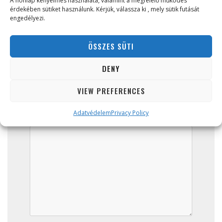
A honlap kényelmes használata, valamint a megfelelő működés
érdekében sütiket használunk. Kérjük, válassza ki , mely sütik futását
engedélyezi.
Your phone
ÖSSZES SÜTI
DENY
Company name
VIEW PREFERENCES
Adatvédelem
Privacy Policy
Your message