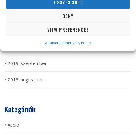
Legutóbbi hozzászólások
ÖSSZES SÜTI
DENY
A WordPress Commenter
-
Hello world!
VIEW PREFERENCES
Adatvédelem
Privacy Policy
Archívum
2019. szeptember
2018. augusztus
Kategóriák
Audio