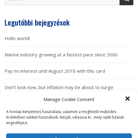
Legutóbbi bejegyzések
Hello world!
Marine industry growing at a fastest pace since 2000
Pay no interest until August 2018 with this card
Don’t look now, but inflation may be about to surge
Manage Cookie Consent
Here’s how long it will take young people to afford to buy a
home
A honlap kényelmes használata, valamint a megfelelő működés
érdekében sütiket használunk. Kérjük, válassza ki , mely sütik futását
engedélyezi.