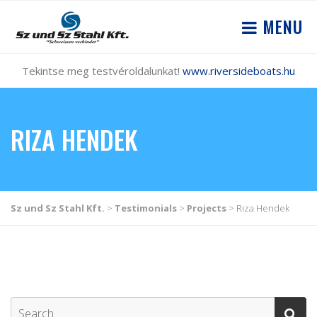
MENU
Tekintse meg testvéroldalunkat!
www.riversideboats.hu
RIZA HENDEK
Sz und Sz Stahl Kft.
>
Testimonials
>
Projects
>
Rıza Hendek